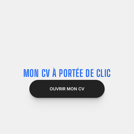
MON CV À PORTÉE DE CLIC
OUVRIR MON CV